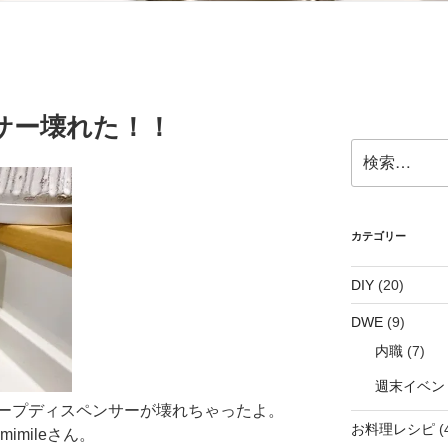
サー壊れた！！
検
索:
カテゴリー
DIY
(20)
DWE
(9)
内職
(7)
週末イベン
ープディスペンサーが壊れちゃったよ。
お料理レシピ
(
imileさん。