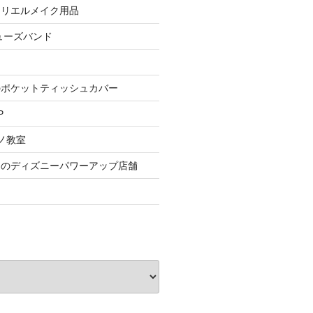
 アリエルメイク用品
シューズバンド
のポケットティッシュカバー
P
ノ教室
スのディズニーパワーアップ店舗
る