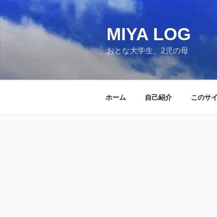
コ
ン
テ
MIYA LOG
ン
おとな大学生、2児の母
ツ
へ
ス
キ
ホーム
自己紹介
このサ
ッ
プ