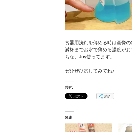
食器用洗剤を薄める時は画像の
満杯までお水で薄める濃度がお
ちな、Joy使ってます。
ぜひぜひ試してみてね♪
共有:
続き
関連