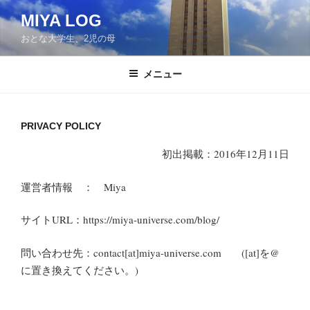
コ
MIYA LOG
ン
おとな大学生、2児の母
テ
ン
ツ
メニュー
へ
ス
キ
PRIVACY POLICY
ッ
初出掲載：2016年12月11日
プ
運営者情報 ： Miya
サイトURL：https://miya-universe.com/blog/
問い合わせ先：contact[at]miya-universe.com ([at]を@
に置き換えてください。)