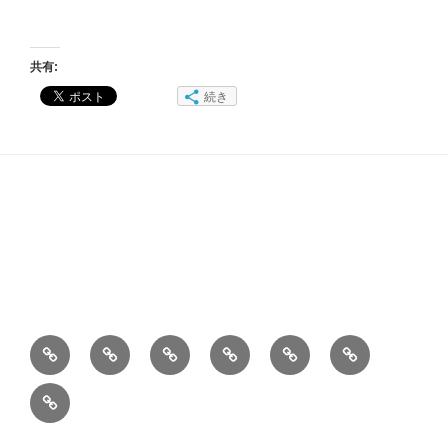
共有:
続き
ホ
自
こ
Privacy
Contact
お
ー
己
の
policy
information
料
旅
ム
紹
サ
理
行
介
イ
レ
先