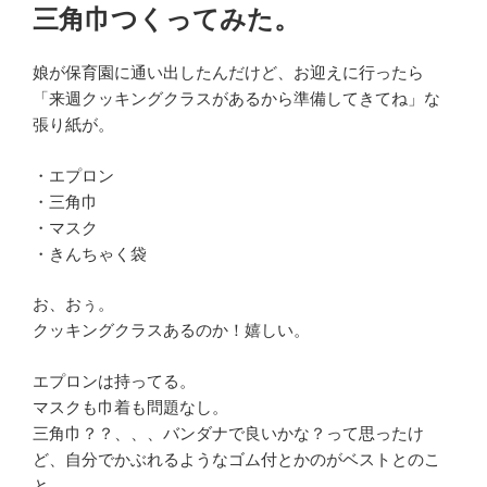
稿
三角巾つくってみた。
日:
娘が保育園に通い出したんだけど、お迎えに行ったら
「来週クッキングクラスがあるから準備してきてね」な
張り紙が。
・エプロン
・三角巾
・マスク
・きんちゃく袋
お、おぅ。
クッキングクラスあるのか！嬉しい。
エプロンは持ってる。
マスクも巾着も問題なし。
三角巾？？、、、バンダナで良いかな？って思ったけ
ど、自分でかぶれるようなゴム付とかのがベストとのこ
と。