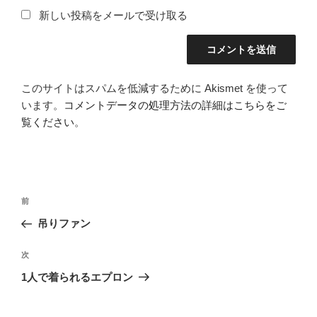
新しい投稿をメールで受け取る
このサイトはスパムを低減するために Akismet を使って
います。
コメントデータの処理方法の詳細はこちらをご
覧ください
。
投
前
前
稿
の
吊りファン
ナ
投
ビ
稿
次
次
ゲ
の
1人で着られるエプロン
投
ー
稿
シ