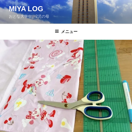
コ
MIYA LOG
ン
おとな大学生、2児の母
テ
ン
ツ
メニュー
へ
ス
キ
ッ
プ