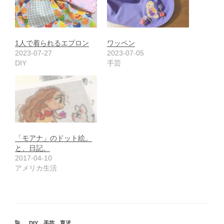
1人で着られるエプロン
ワッペン
2023-07-27
2023-07-05
DIY
手芸
「モアナ」のドット絵。
と、日記。
2017-04-10
アメリカ生活
カ
DIY
、
手芸
、
育児