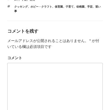
テ
タ
クッキング
、
ホビー・クラフト
、
保育園
、
子育て
、
幼稚園
、
手芸
、
習い
ゴ
グ
事
リ
ー
コメントを残す
メールアドレスが公開されることはありません。
*
が付
いている欄は必須項目です
コメント