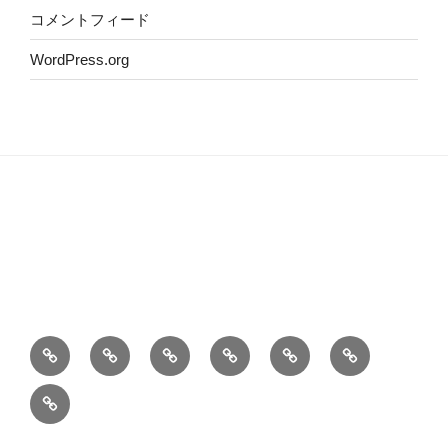
コメントフィード
WordPress.org
ホ
自
こ
Privacy
Contact
お
ー
己
の
policy
information
料
旅
ム
紹
サ
理
行
介
イ
レ
先