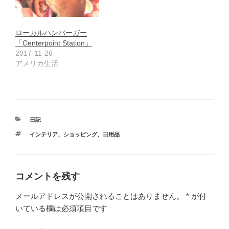
ローカルハンバーガー
「Centerpoint Station」
2017-11-26
アメリカ生活
カ
日記
テ
タ
インテリア
、
ショッピング
、
日用品
ゴ
グ
リ
ー
コメントを残す
メールアドレスが公開されることはありません。
*
が付
いている欄は必須項目です