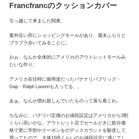
稿
Francfrancのクッションカバー
日:
引っ越して来ました関東。
案外近い所にショッピングモールがあり、週末ふらりと
ブラブラ歩いてみることに。
おぉ、なんか全体的にアメリカのアウトレットモールみ
たいな作り。
アメリカ在住時に御用達だったバナナリパブリック・
Gap・Ralph Laurenも入ってる。。
あぁ、なんか慣れ親しんでいたものって落ち着くわ。
ちなみに、バナリパ定価のお値段設定はアメリカから3割
くらい高いかな。アウトレット店でセールどきに処分価
格で更に学割やクーポンをのディスカウントを駆使して
買ってたので、大体10倍くらいのお値段設定に感じてし