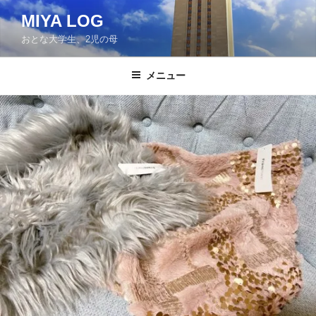
コ
MIYA LOG
ン
おとな大学生、2児の母
テ
ン
ツ
メニュー
へ
ス
キ
ッ
プ