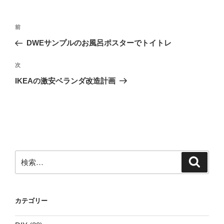
投
前
前
稿
の
DWEサンプルのお風呂ポスターでトイトレ
ナ
投
ビ
稿
次
次
ゲ
の
IKEAの激安ベランダ改造計画
投
ー
稿
シ
ョ
ン
検
検
索
索:
カテゴリー