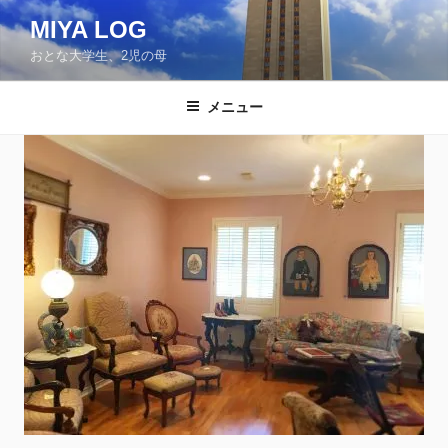
コ
MIYA LOG
ン
おとな大学生、2児の母
テ
ン
ツ
メニュー
へ
ス
キ
ッ
プ