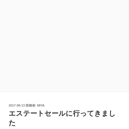
投
2017-08-13
投稿者:
MIYA
稿
エステートセールに行ってきまし
日:
た