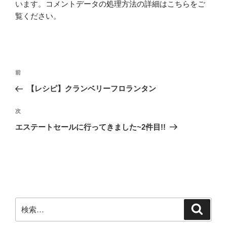
います。
コメントデータの処理方法の詳細はこちらをご
覧ください
。
投
前
前
稿
の
【レシピ】クランベリーフロランタン
ナ
投
ビ
稿
次
次
ゲ
の
エステートセールに行ってきました~2件目!!
投
ー
稿
シ
ョ
ン
検
検
索
索: