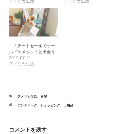
アメリカ生活
アメリカ生活
エステートセールでオー
ルドケメックスと出会う
2019-07-21
アメリカ生活
カ
アメリカ生活
、
日記
テ
タ
アンティーク
、
ショッピング
、
日用品
ゴ
グ
リ
ー
コメントを残す