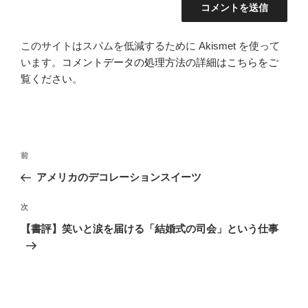
このサイトはスパムを低減するために Akismet を使って
います。
コメントデータの処理方法の詳細はこちらをご
覧ください
。
投
前
前
稿
の
アメリカのデコレーションスイーツ
ナ
投
ビ
稿
次
次
ゲ
の
【書評】笑いと涙を届ける「結婚式の司会」という仕事
投
ー
稿
シ
ョ
ン