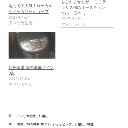
もしれませんが、 ここテ
地元で大人気！ローカル
キサス州のオースティン
なベーカリーショップ
では、日本…
2017-04-24
2017-01-21
アメリカ生活
アメリカ生活
赴任準備 物の準備メイン
3点
2016-12-04
アメリカ生活
カ
アメリカ生活
、
引越し
テ
タ
HEB
、
TRADER JOE'S
、
ショッピング
、
引越し
、
料理
ゴ