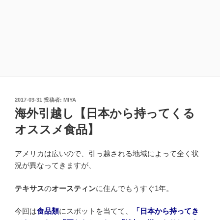
投
2017-03-31
投稿者:
MIYA
稿
海外引越し【日本から持ってくる
日:
オススメ食品】
アメリカは広いので、引っ越される地域によって全く状
況が異なってきますが、
テキサス
の
オースティン
に住んでもうすぐ1年。
今回は
食品類
にスポットを当てて、
「日本から持ってき