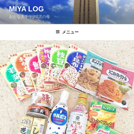
コ
MIYA LOG
ン
おとな大学生、2児の母
テ
ン
ツ
メニュー
へ
ス
キ
ッ
プ