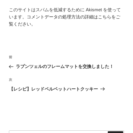
このサイトはスパムを低減するために Akismet を使って
います。
コメントデータの処理方法の詳細はこちらをご
覧ください
。
投
前
前
稿
の
ラプンツェルのフレームマットを交換しました！
ナ
投
ビ
稿
次
次
ゲ
の
【レシピ】レッドベルベットハートクッキー
投
ー
稿
シ
ョ
ン