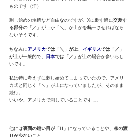
ものです（汗）
刺し始めの場所など自由なのですが、Xに刺す際に
交差す
る部分
の「／」が上か「＼」が上かを
統一
させればなら
ないそうです。
ちなみに
アメリカ
では「＼」が上
、
イギリス
では「／」
が上
が一般的で、
日本
では「／」が上
の場合が多いらし
いです。
私は特に考えずに刺し始めてしまっていたので、アメリ
カ式と同じく「＼」が上になっていましたが、そのまま
続行。
いいや、アメリカで刺していることですし。
他には
裏面の縫い目が「I I」
になっていることや、
糸の渡
りが少ない
こと。