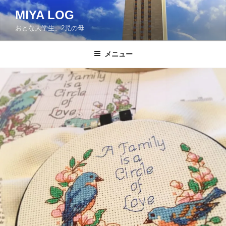
コ
MIYA LOG
ン
おとな大学生、2児の母
テ
ン
ツ
メニュー
へ
ス
キ
ッ
プ