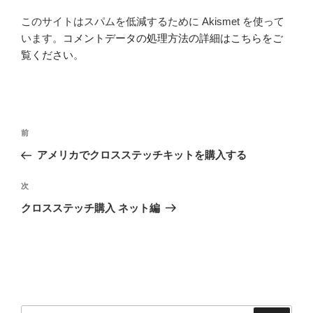
このサイトはスパムを低減するために Akismet を使って
います。
コメントデータの処理方法の詳細はこちらをご
覧ください
。
投
前
前
稿
の
アメリカでクロスステッチキットを購入する
ナ
投
ビ
稿
次
次
ゲ
の
クロスステッチ購入 ネット編
投
ー
稿
シ
ョ
ン
検