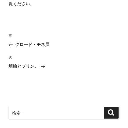
覧ください
。
投
前
前
稿
の
クロード・モネ展
ナ
投
ビ
稿
次
次
ゲ
の
埴輪とプリン。
投
ー
稿
シ
ョ
ン
検
検
索
索: