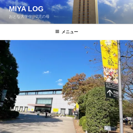
コ
MIYA LOG
ン
おとな大学生、2児の母
テ
ン
ツ
メニュー
へ
ス
キ
ッ
プ