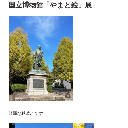
稿
国立博物館「やまと絵」展
日:
綺麗な秋晴れです