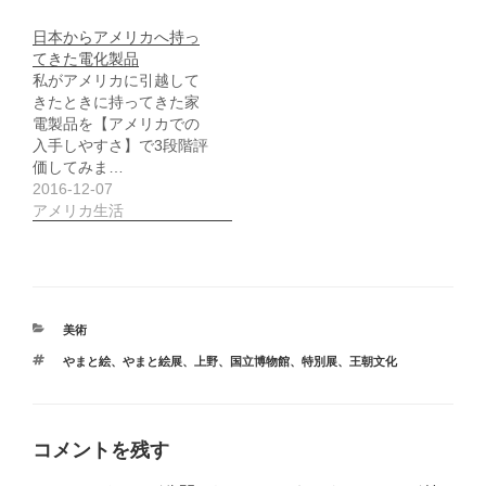
日本からアメリカへ持っ
てきた電化製品
私がアメリカに引越して
きたときに持ってきた家
電製品を【アメリカでの
入手しやすさ】で3段階評
価してみま…
2016-12-07
アメリカ生活
カ
美術
テ
タ
やまと絵
、
やまと絵展
、
上野
、
国立博物館
、
特別展
、
王朝文化
ゴ
グ
リ
ー
コメントを残す