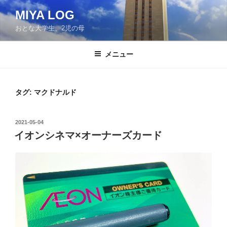
コ
MIYA LOG
ン
おとな大学生、2児の母
テ
ン
ツ
メニュー
へ
ス
キ
タグ:
マクドナルド
ッ
プ
投
2021-05-04
稿
イオンシネマ×オーナーズカード
日: