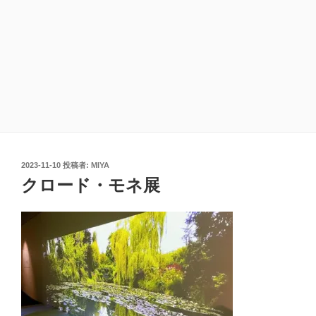
投
2023-11-10
投稿者:
MIYA
稿
クロード・モネ展
日: