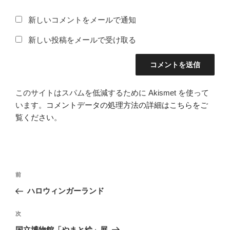
新しいコメントをメールで通知
新しい投稿をメールで受け取る
このサイトはスパムを低減するために Akismet を使って
います。
コメントデータの処理方法の詳細はこちらをご
覧ください
。
投
前
前
稿
の
ハロウィンガーランド
ナ
投
ビ
稿
次
次
ゲ
の
国立博物館「やまと絵」展