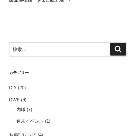
投
ー
稿
シ
ョ
ン
検
検
索
索:
カテゴリー
DIY
(20)
DWE
(9)
内職
(7)
週末イベント
(1)
お料理レシピ
(4)