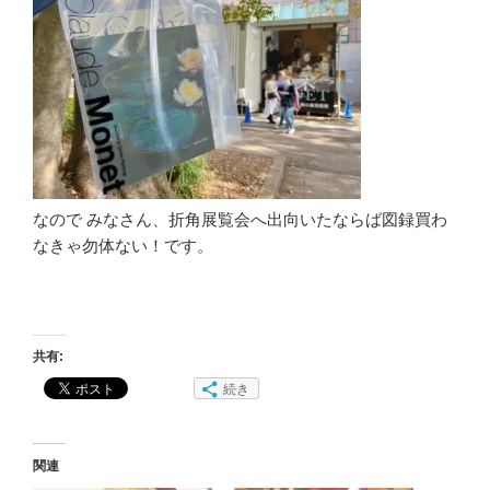
なので みなさん、折角展覧会へ出向いたならば図録買わ
なきゃ勿体ない！です。
共有:
続き
関連