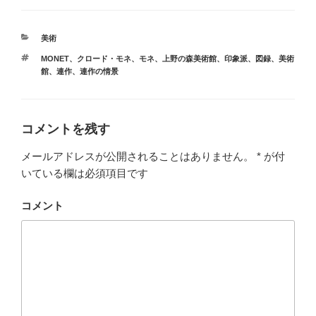
カ
美術
テ
タ
MONET
、
クロード・モネ
、
モネ
、
上野の森美術館
、
印象派
、
図録
、
美術
ゴ
グ
館
、
連作
、
連作の情景
リ
ー
コメントを残す
メールアドレスが公開されることはありません。
*
が付
いている欄は必須項目です
コメント