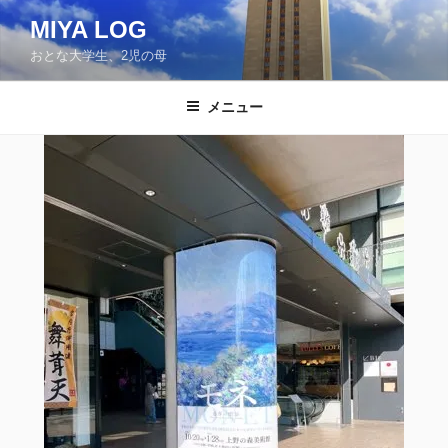
コ
MIYA LOG
ン
おとな大学生、2児の母
テ
ン
ツ
メニュー
へ
ス
キ
ッ
プ