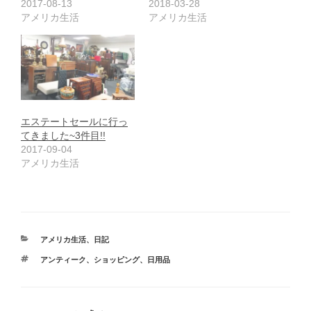
2017-08-13
2018-03-28
アメリカ生活
アメリカ生活
エステートセールに行っ
てきました~3件目!!
2017-09-04
アメリカ生活
カ
アメリカ生活
、
日記
テ
タ
アンティーク
、
ショッピング
、
日用品
ゴ
グ
リ
ー