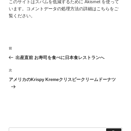
このサイトはスパムを低減するために Akismet を使って
います。
コメントデータの処理方法の詳細はこちらをご
覧ください
。
投
前
前
稿
の
出産直前 お寿司を食べに日本食レストランへ
ナ
投
ビ
稿
次
次
ゲ
の
アメリカのKrispy Kremeクリスピークリームドーナツ
投
ー
稿
シ
ョ
ン
検