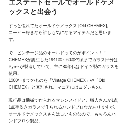
エステートセールでオールドケメ
日:
ックスと出会う
ずっと憧れてたオールドケメックス [Old CHEMEX]。
コーヒー好きなら誰しも気になるアイテムだと思いま
す。
で、ビンテージ品のオールドってのがポイント！！
CHEMEXが誕生した1941年～60年代頃までガラス部分は
Pyrexが製造していて、主に80年代はドイツ製のガラスを
使用。
1980年までのものを「Vintage CHEMEX」や「Old
CHEMEX」と区別され、マニアにはヨダレもの。
現行品は機械で作られるマシンメイドと、職人さんが1点
1点手吹きガラスで作られるハンドブロウがありますが、
オールドケメックスさんは古いものなので、もちろんハ
ンドブロウ製品。