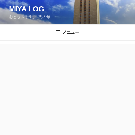
コ
MIYA LOG
ン
おとな大学生、2児の母
テ
ン
ツ
メニュー
へ
ス
キ
ッ
プ