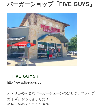
稿
バーガーショップ「FIVE GUYS」
日:
「FIVE GUYS」
http://www.fiveguys.com
アメリカの有名なバーガーチェーンのひとつ、ファイブ
ガイズにやってきました！
多分北米のあちこちにある。