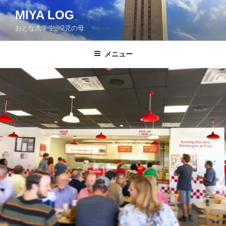
コ
MIYA LOG
ン
おとな大学生、2児の母
テ
ン
ツ
メニュー
へ
ス
キ
ッ
プ