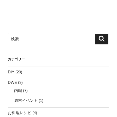
投
ー
稿
シ
ョ
ン
検
検
索
索:
カテゴリー
DIY
(20)
DWE
(9)
内職
(7)
週末イベント
(1)
お料理レシピ
(4)