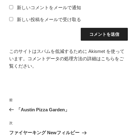
新しいコメントをメールで通知
新しい投稿をメールで受け取る
このサイトはスパムを低減するために Akismet を使って
います。
コメントデータの処理方法の詳細はこちらをご
覧ください
。
投
前
前
稿
の
「Austin Pizza Garden」
ナ
投
ビ
稿
次
次
ゲ
の
ファイヤーキング Newフィルビー