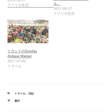
2019-02-27
ル。
アメリカ生活
2017-06-27
アメリカ生活
トロントのSunday
Antique Market
2017-07-01
トラベル
カ
トラベル
、
日記
テ
タ
旅行
ゴ
グ
リ
ー