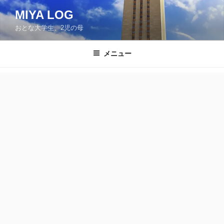
コ
MIYA LOG
ン
おとな大学生、2児の母
テ
ン
ツ
メニュー
へ
ス
キ
ッ
プ