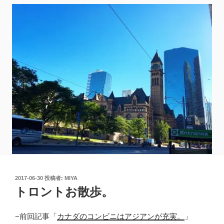
投
2017-06-30
投稿者:
MIYA
稿
トロントお散歩。
日:
−前回記事「
カナダのコンビニはアジアンが充実。
」