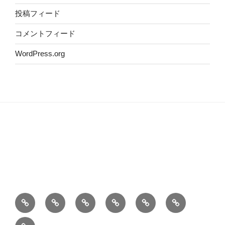
投稿フィード
コメントフィード
WordPress.org
ホ
自
こ
Privacy
Contact
お
ー
己
の
policy
information
料
旅
ム
紹
サ
理