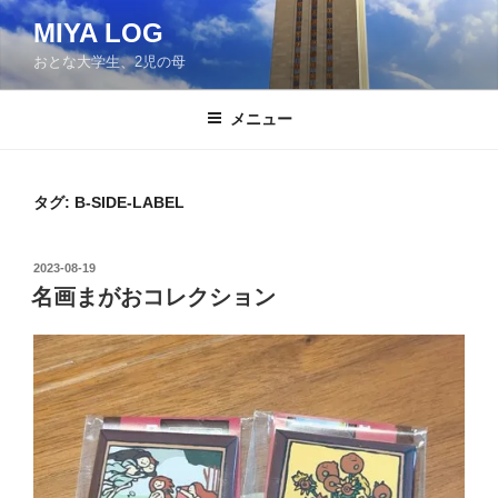
コ
MIYA LOG
ン
おとな大学生、2児の母
テ
ン
ツ
メニュー
へ
ス
キ
タグ:
B-SIDE-LABEL
ッ
プ
投
2023-08-19
稿
名画まがおコレクション
日: