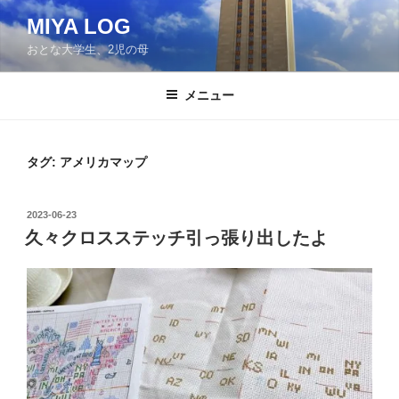
コ
MIYA LOG
ン
おとな大学生、2児の母
テ
ン
ツ
メニュー
へ
ス
キ
タグ:
アメリカマップ
ッ
プ
投
2023-06-23
稿
久々クロスステッチ引っ張り出したよ
日: