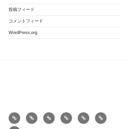
投稿フィード
コメントフィード
WordPress.org
ホ
自
こ
Privacy
Contact
お
ー
己
の
policy
information
料